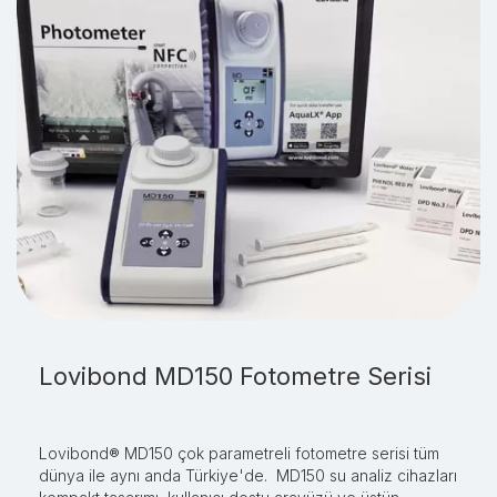
Lovibond MD150 Fotometre Serisi
Lovibond TB350 Serisi Türbidimetre
Lovibond® MD150 çok parametreli fotometre serisi tüm
Lovibond® TB 350 serisi bulanıklık ölçüm fotometre
dünya ile aynı anda Türkiye'de. MD150 su analiz cihazları
modelleri saha ve çevre testleri için ideal olan bulanıklık