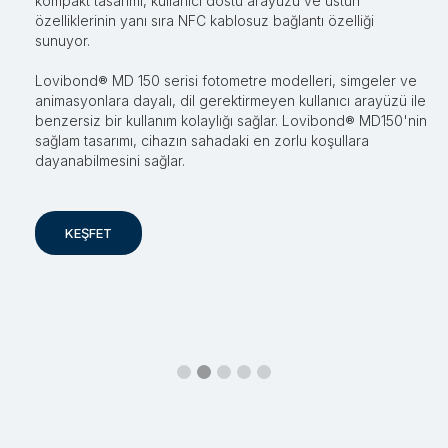
kompakt tasarımı, kullanıcı dostu arayüzü ve üstün
ölçüm cihazlarıdır. Düşük aralıktaki su numuneleri için en
özelliklerinin yanı sıra NFC kablosuz bağlantı özelliği
güvenilir ölçümleri eksiksiz aralıkta ulaşılmamış doğruluk
sunuyor.
sunar.
Lovibond® MD 150 serisi fotometre modelleri, simgeler ve
Lovibond® TB350 Türbidimetre modellerinde yeni Multipath
animasyonlara dayalı, dil gerektirmeyen kullanıcı arayüzü ile
90 BLAC sensör teknolojisi onu dünya pazarındaki en iyi
benzersiz bir kullanım kolaylığı sağlar. Lovibond® MD150'nin
bulanıklık ölçeri haline getirmektedir. Lovibond® TB350 IR
sağlam tasarımı, cihazın sahadaki en zorlu koşullara
ISO 7027 ve TB350 WL EPA 180 seçenekleri ile sizlerle.
dayanabilmesini sağlar.
KEŞFET
KEŞFET
Slide 3 of 5.